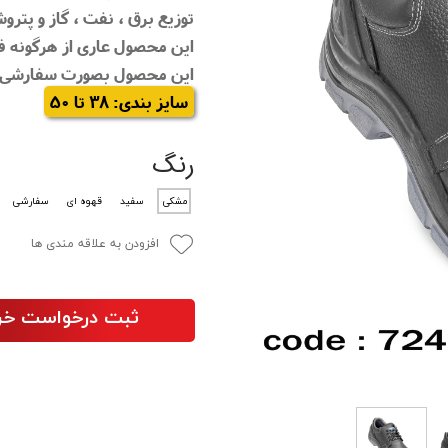
توزیع برق ، نفت ، گاز و پتروش
این محصول عاری از هرگونه فل
این محصول بصورت سفارشی با زیره PU-TPU تول
سایز بندی: 38 تا 50
رنگ
مشکی
سفید
قهوه ای
سفارشی
افزودن به علاقه مندی ها
ثبت درخواست خر