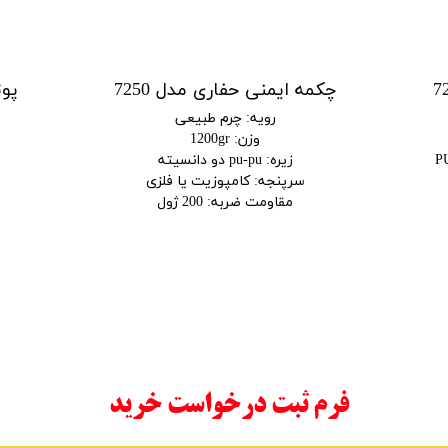
چکمه ایمنی حفاری مدل 7250
رویه
:
چرم طبیعی
وزن
:
1200gr
ولید سفارشی با زیره PU-
زیره
:
pu-pu دو دانسیته
سرپنجه
:
کامپوزیت یا فلزی
مقاومت ضربه
:
200 ژول