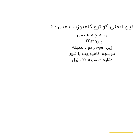
پوتین ایمنی کواترو کامپوزیت مدل 7227
پوتین ایمنی کو
رویه
:
چرم طبیعی
وزن
:
1100gr
زیره
:
pu-pu دو دانسیته
زیره
:
TPU امکان پذیر میباش
سرپنجه
:
کامپوزیت یا فلزی
مقاومت ضربه
:
200 ژول
مقا