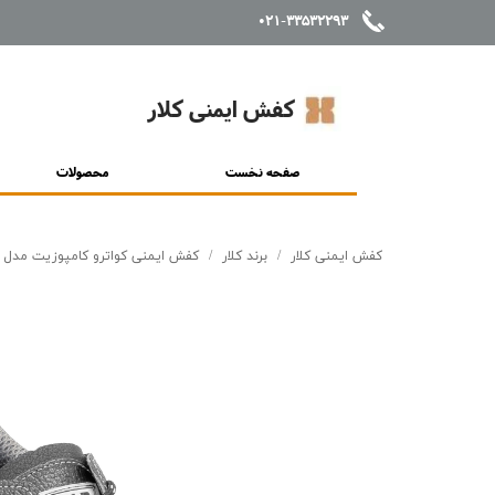
021-33532293
کفش ایمنی کلار
صفحه نخست
محصولات
کفش ایمنی کلار
برند کلار
کفش ایمنی کواترو کامپوزیت مدل 7243