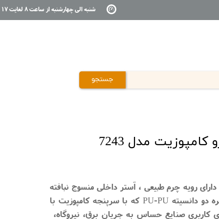
شنبه الی چهارشنبه از ساعت 8 لغایت 17
جستجو
کامپوزیت مدل 7243
 دارای رویه چرم طبیعی ، آستر داخلی منسوج نبافته
منفذ دار ، وزن 950gr با زیره دو دانسیته PU-PU که با سرپنجه کامپوزیت با
 200 ژول دارای کاربری صنایع حساس به جریان برق، نیروگاه،