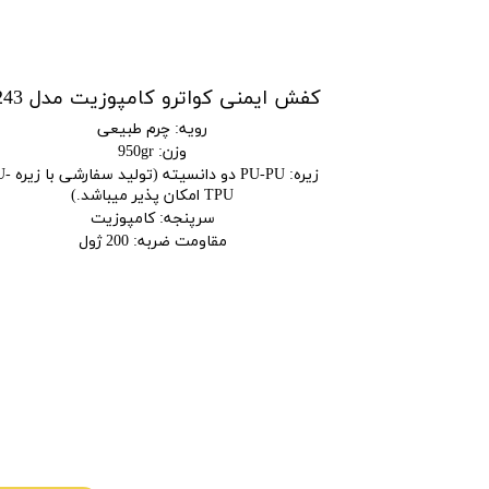
8420
کفش ایمنی کواترو کامپوزیت مدل 7243
رویه
:
چرم طبیعی
وزن
:
950gr
زیره
:
PU-PU دو دانسیته (ت
TPU امکان پذیر میباشد.)
سرپنجه
:
کامپوزیت
مقاومت ضربه
:
200 ژول