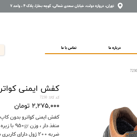
تهران، دروازه دولت، خیابان سعدی شمالی، کوچه بخارا، پلاک 4 ، واحد 7
درباره ما
تماس با ما
کفش ایمنی کواترو ب
کد کالا: 7230
۲,۲۷۵,۰۰۰ تومان
کفش ایمنی کواترو بدون کاپ د
ضربه 200 ژول دارای ک