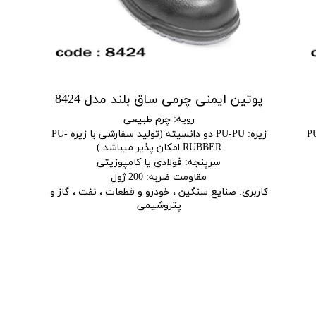
پوتین ایمنی چرمی ساق بلند مدل 8424
رویه
:
چرم طبیعی
ولید سفارشی با زیره PU-
زیره
:
PU-PU دو دانسیته (تولید سفارشی با زیره PU-
RUBBER امکان پذیر میباشد.)
سرپنجه
:
فولادی یا کامپوزیتی
مقاومت ضربه
:
200 ژول
کاربری
:
صنایع سنگین ، خودرو و قطعات ، نفت ، گاز و
پتروشیمی