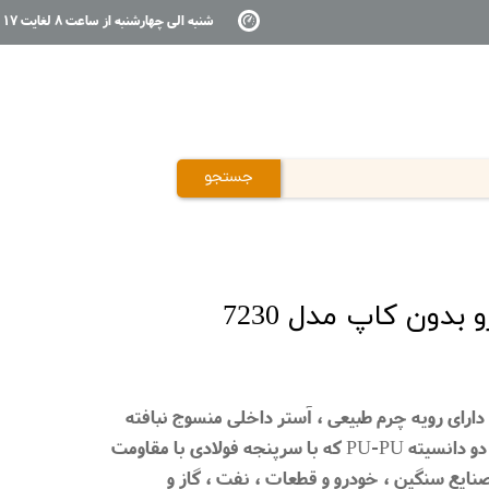
شنبه الی چهارشنبه از ساعت 8 لغایت 17
جستجو
دون کاپ مدل 7230
ارای رویه چرم طبیعی ، آستر داخلی منسوج نبافته
منفذ دار ، وزن 950gr با زیره دو دانسیته PU-PU که با سرپنجه فولادی با مقاومت
اربری صنایع سنگین ، خودرو و قطعات ، نفت ، گاز و