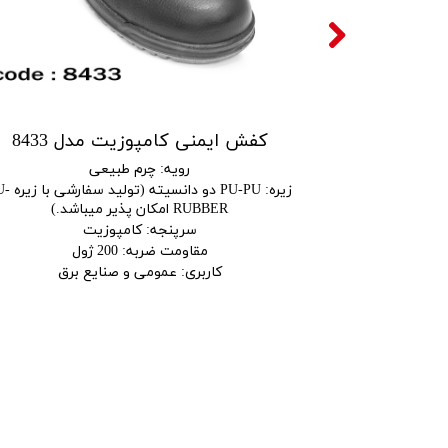
دل 7211
کفش ایمنی کامپوزیت مدل 8433
رویه
:
چرم طبیعی
PU-PU دو دانسیته (تولید سفارشی با زیره PU-
زیره
:
PU-PU دو دانسیته (ت
RUBBER امکان پذیر میباشد.)
لزی
سرپنجه
:
کامپوزیت
مقاومت ضربه
:
200 ژول
 برق
کاربری
:
عمومی و صنایع برق