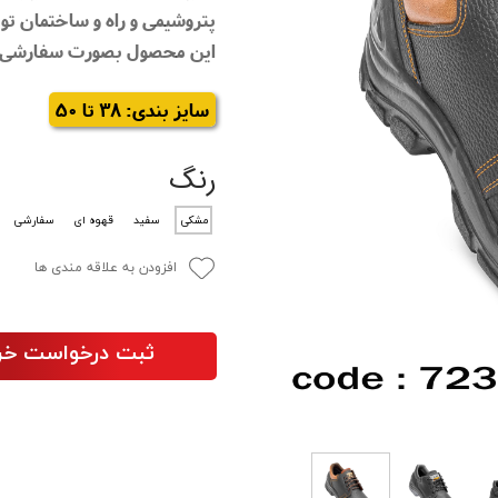
پتروشیمی و راه و ساختمان تول
این محصول بصورت سفارشی با زیره PU-TPU تول
سایز بندی: 38 تا 50
رنگ
مشکی
سفید
قهوه ای
سفارشی
افزودن به علاقه مندی ها
ثبت درخواست خر