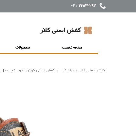
021-33532293
کفش ایمنی کلار
صفحه نخست
محصولات
کفش ایمنی کلار
برند کلار
کفش ایمنی کواترو بدون کاپ مدل 7230