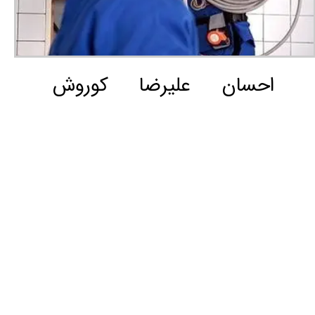
احسان
علیرضا
کوروش